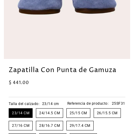
Zapatilla Con Punta de Gamuza
$ 441.00
Referencia de producto:
25SF31
Talla del calzado:
23/14 cm
23/14 CM
24/14.5 CM
25/15 CM
26/15.5 CM
27/16 CM
28/16.7 CM
29/17.4 CM