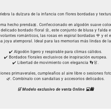
lebra la dulzura de la infancia con flores bordadas y textu
oema hecho prenda🎀. Confeccionado en algodón suave color 
delicado bordado floral 🌼, este conjunto de blusa y falda e
volantes románticos, las rosas en espiral bordadas 🌹 y el e
na joya atemporal. Ideal para las memorias más lindas de la
✔️ Algodón ligero y respirable para climas cálidos.
✔️ Bordados florales exclusivos de inspiración europea.
✔️ Libertad de movimiento con elegancia 👣👗.
iones primaverales, cumpleaños al aire libre o sesiones fot
🌿. Combínalo con sandalias y accesorios delicados.
🛒 Modelo exclusivo de venta Online 💻🛍️