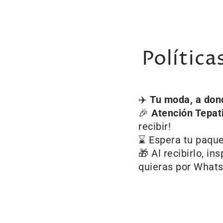
Política
✈️
Tu moda, a don
🎉
Atención Tepat
recibir!
⌛ Espera tu paquet
🎁 Al recibirlo, i
quieras por What