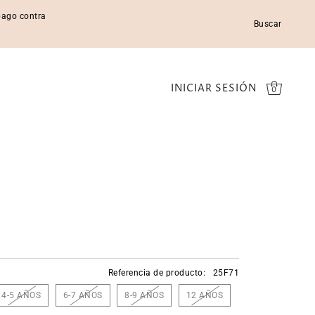
 pago contra
Buscar
INICIAR SESIÓN
0
Referencia de producto:
25F71
4-5 AÑOS
6-7 AÑOS
8-9 AÑOS
12 AÑOS