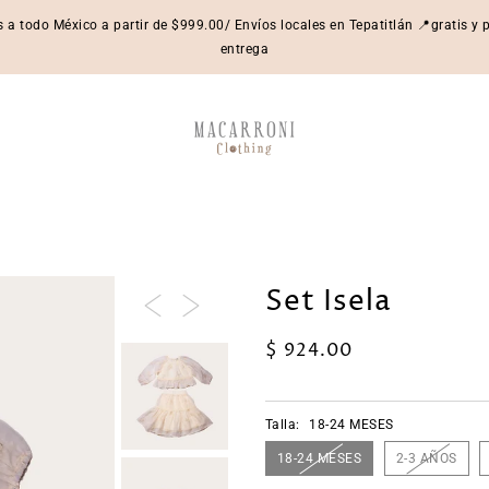
s a todo México a partir de $999.00/ Envíos locales en Tepatitlán 📍gratis y
entrega
Set Isela
$ 924.00
Talla:
18-24 MESES
18-24 MESES
2-3 AÑOS