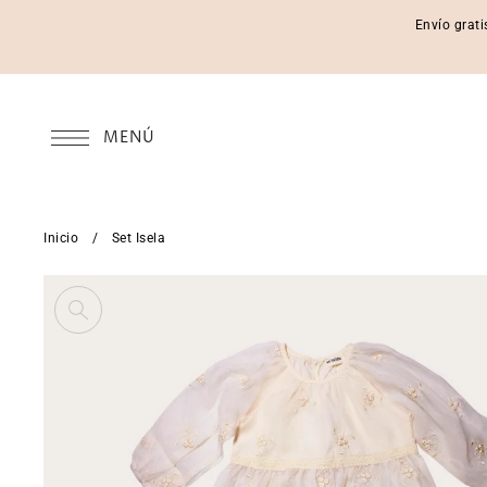
Envío grati
MENÚ
Inicio
/
Set Isela