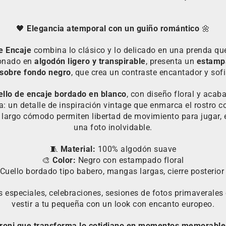
🖤
Elegancia atemporal con un guiño romántico
🌼
de Encaje
combina lo clásico y lo delicado en una prenda que
ionado en
algodón ligero y transpirable
, presenta un
estampa
sobre fondo negro
, que crea un contraste encantador y sofi
ello de encaje bordado en blanco
, con diseño floral y acab
: un detalle de inspiración vintage que enmarca el rostro c
el largo cómodo permiten libertad de movimiento para jugar, 
una foto inolvidable.
🧵
Material:
100% algodón suave
🎨
Color:
Negro con estampado floral
Cuello bordado tipo babero, mangas largas, cierre posterio
s especiales, celebraciones, sesiones de fotos primaverales
vestir a tu pequeña con un look con encanto europeo.
roni que transforma lo cotidiano en momentos memorable