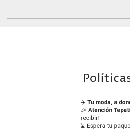
Política
✈️
Tu moda, a don
🎉
Atención Tepat
recibir!
⌛ Espera tu paquet