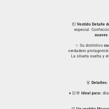
El
Vestido Detalle 
especial. Confecc
suaves 
✨ Su distintivo
cu
verdadero protagonista
La silueta suelta y 
👗
Detalles:
👧🏻🌸
Ideal para:
día
🛒
Un vestido Macar