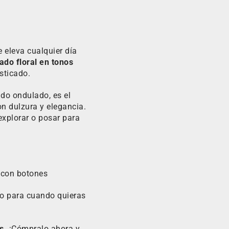
 eleva cualquier día
do floral en tonos
sticado.
ado ondulado, es el
on dulzura y elegancia.
explorar o posar para
r con botones
 o para cuando quieras
s.
¡Cómpralo ahora y