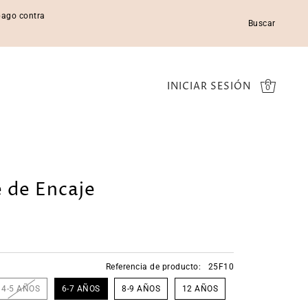
 pago contra
Buscar
INICIAR SESIÓN
0
e de Encaje
Referencia de producto:
25F10
4-5 AÑOS
6-7 AÑOS
8-9 AÑOS
12 AÑOS