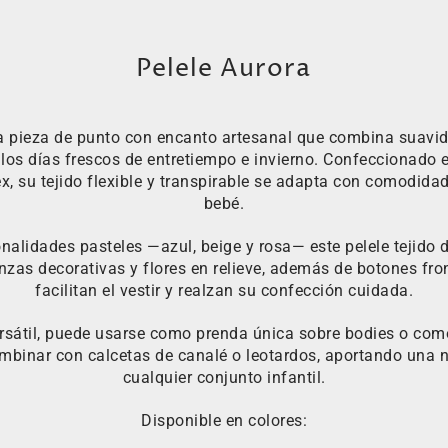
Pelele Aurora
na pieza de punto con encanto artesanal que combina suavida
a los días frescos de entretiempo e invierno. Confeccionado
 su tejido flexible y transpirable se adapta con comodidad 
bebé.
onalidades pasteles —azul, beige y rosa— este pelele tejido 
enzas decorativas y flores en relieve, además de botones fro
facilitan el vestir y realzan su confección cuidada.
ersátil, puede usarse como prenda única sobre bodies o com
ombinar con calcetas de canalé o leotardos, aportando una n
cualquier conjunto infantil.
Disponible en colores: