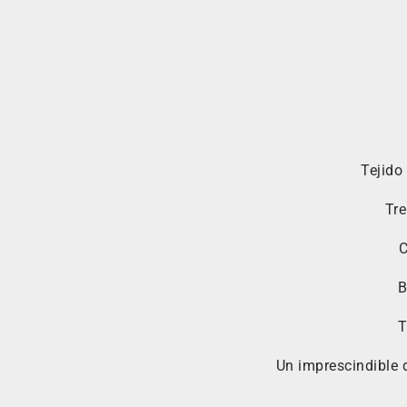
Tejido
Tre
C
B
T
Un imprescindible 