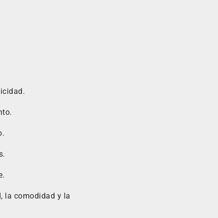
icidad.
nto.
o.
s.
e.
, la comodidad y la