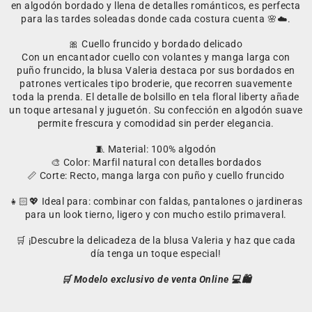
en algodón bordado y llena de detalles románticos, es perfecta
para las tardes soleadas donde cada costura cuenta 🌸☁️.
🎀 Cuello fruncido y bordado delicado
Con un encantador cuello con volantes y manga larga con
puño fruncido, la blusa Valeria destaca por sus bordados en
patrones verticales tipo broderie, que recorren suavemente
toda la prenda. El detalle de bolsillo en tela floral liberty añade
un toque artesanal y juguetón. Su confección en algodón suave
permite frescura y comodidad sin perder elegancia.
🧵 Material: 100% algodón
🎨 Color: Marfil natural con detalles bordados
📏 Corte: Recto, manga larga con puño y cuello fruncido
👧🏻💖 Ideal para: combinar con faldas, pantalones o jardineras
para un look tierno, ligero y con mucho estilo primaveral.
🛒 ¡Descubre la delicadeza de la blusa Valeria y haz que cada
día tenga un toque especial!
🛒 Modelo exclusivo de venta Online 💻🛍️