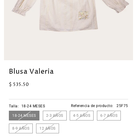
Blusa Valeria
$ 535.50
Referencia de producto:
25F75
Talla:
18-24 MESES
18-24 MESES
2-3 AÑOS
4-5 AÑOS
6-7 AÑOS
8-9 AÑOS
12 AÑOS